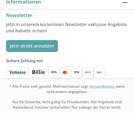
Informationen
Newsletter
Jetzt in unserem kostenlosen Newsletter exklusive Angebote
und Rabatte sichern
Jetzt direkt anmelden
Sichere Zahlung mit:
Vorkasse
SEPA
VISA
Pay
Pal
AMEX
* Alle Preise exkl. gesetzl. Mehrwertsteuer zzgl.
Versandkosten
, wenn
nicht anders angegeben.
Nur für Gewerbe, nicht gültig für Privatkunden. Alle Angebote sind
freibleibend. Irrtümer vorbehalten. Nur solange der Vorrat reicht.
bedarf.de
•
physio.bedarf.de
•
bedarf-management.de
•
shopware.bedarf.de
Copyright © 2026 Bedarf.de Großhandel GmbH