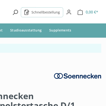
0,00 €*
Schnellbestellung
nt
Studioausstattung
Supplements
nnecken
polstertasche D/1