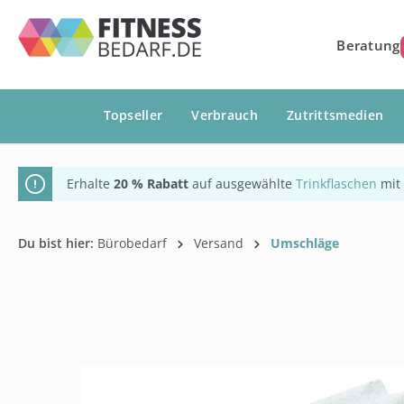
springen
Zur Hauptnavigation springen
Beratung
Topseller
Verbrauch
Zutrittsmedien
Erhalte
20 % Rabatt
auf ausgewählte
Trinkflaschen
mit
Du bist hier:
Bürobedarf
Versand
Umschläge
Bildergalerie überspringen