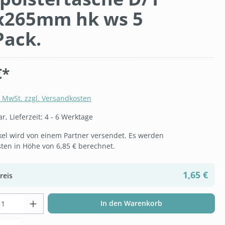
x265mm hk ws 5
Pack.
€*
. MwSt. zzgl. Versandkosten
, Lieferzeit: 4 - 6 Werktage
ikel wird von einem Partner versendet. Es werden
ten in Höhe von 6,85 € berechnet.
1,65 €
reis
t Anzahl: Gib den gewünschten Wert ein 
In den Warenkorb