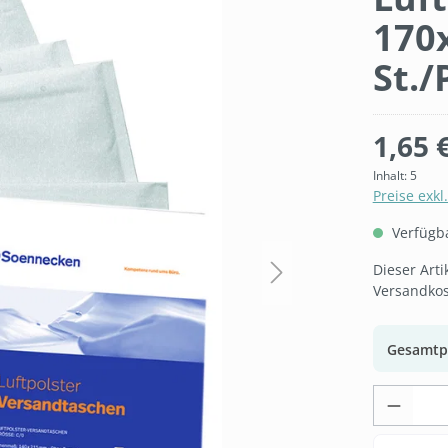
170
St./
1,65 
Inhalt:
5
Preise exkl
Verfügbar
Dieser Art
Versandkos
Gesamtp
Produk