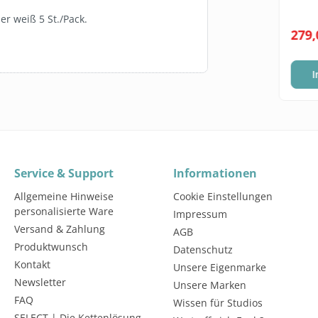
-IN-BOX (BIB)
1L 1:65 FLASCHE
r weiß 5 St./Pack.
5 Liter
5,95 €*
279,
(3,99 €* / 1 Liter)
Warenkorb
In den Warenkorb
I
Service & Support
Informationen
Allgemeine Hinweise
Cookie Einstellungen
personalisierte Ware
Impressum
Versand & Zahlung
AGB
Produktwunsch
Datenschutz
Kontakt
Unsere Eigenmarke
Newsletter
Unsere Marken
FAQ
Wissen für Studios
SELECT | Die Kettenlösung