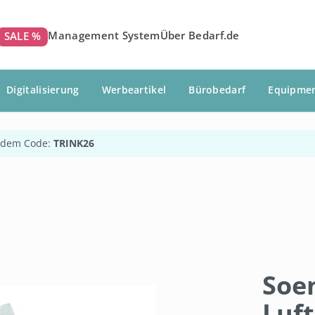
Management System
Über Bedarf.de
SALE %
Digitalisierung
Werbeartikel
Bürobedarf
Equipme
 dem Code:
TRINK26
Soe
Luft