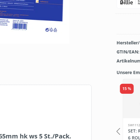
Hersteller
GTIN/EAN
Artikelnu
Unsere Em
Produkt
15 %
FBV1005
SW1112
H
DERBE FRESH
SET:
65mm hk ws 5 St./Pack.
ONZENTRAT
GETRÄNKEKONZENTRAT
6 RO