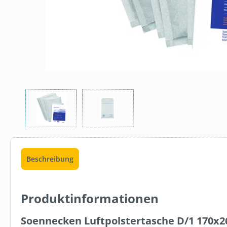
Beschreibung
Produktinformationen
FBV1004
DERBE FRES
Soennecken Luftpolstertasche D/1 170x2
GETRÄNKEK