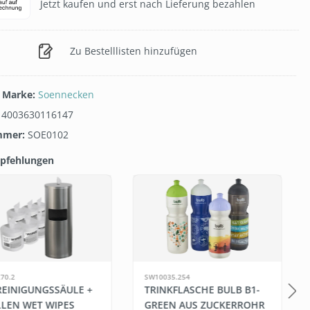
Jetzt kaufen und erst nach Lieferung bezahlen
Zu Bestelllisten hinzufügen
/ Marke:
Soennecken
:
4003630116147
mmer:
SOE0102
pfehlungen
galerie überspringen
70.2
SW10035.254
 REINIGUNGSSÄULE +
TRINKFLASCHE BULB B1-
LLEN WET WIPES
GREEN AUS ZUCKERROHR