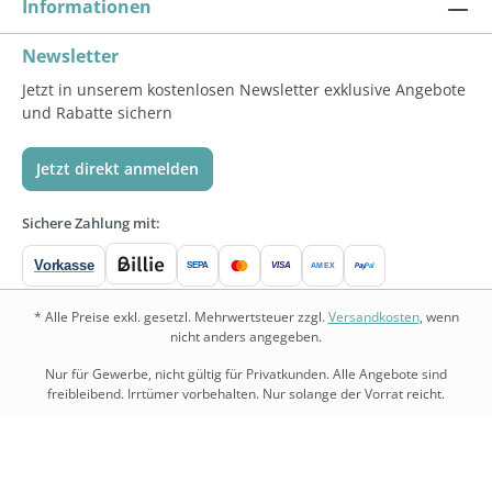
Informationen
Newsletter
Jetzt in unserem kostenlosen Newsletter exklusive Angebote
und Rabatte sichern
Jetzt direkt anmelden
Sichere Zahlung mit:
Vorkasse
SEPA
VISA
Pay
Pal
AMEX
* Alle Preise exkl. gesetzl. Mehrwertsteuer zzgl.
Versandkosten
, wenn
nicht anders angegeben.
Nur für Gewerbe, nicht gültig für Privatkunden. Alle Angebote sind
freibleibend. Irrtümer vorbehalten. Nur solange der Vorrat reicht.
bedarf.de
•
physio.bedarf.de
•
bedarf-management.de
•
shopware.bedarf.de
Copyright © 2026 Bedarf.de Großhandel GmbH