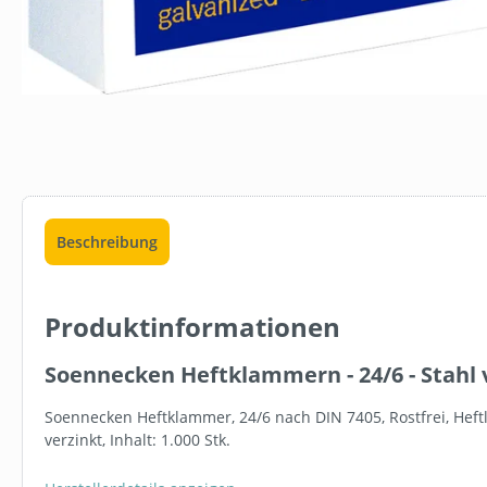
Beschreibung
FBV1003
Produktinformationen
DERBE FRES
GETRÄNKEK
Soennecken Heftklammern - 24/6 - Stahl 
5L KANISTER
Soennecken Heftklammer, 24/6 nach DIN 7405, Rostfrei, Heftlei
19,95 €*
verzinkt, Inhalt: 1.000 Stk.
In den 