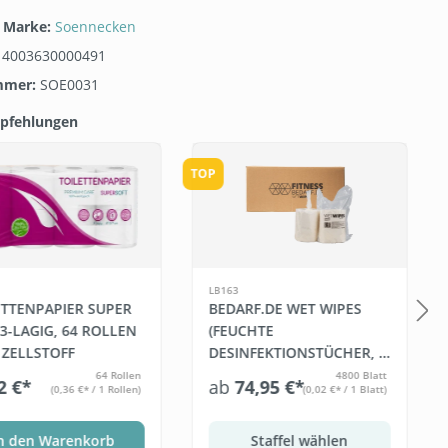
/ Marke:
Soennecken
:
4003630000491
mmer:
SOE0031
pfehlungen
galerie überspringen
TOP
LB163
ETTENPAPIER SUPER
BEDARF.DE WET WIPES
3-LAGIG, 64 ROLLEN
(FEUCHTE
, ZELLSTOFF
DESINFEKTIONSTÜCHER, 6
X 800 BLATT)
64 Rollen
4800 Blatt
2 €*
ab
74,95 €*
(0,36 €* / 1 Rollen)
(0,02 €* / 1 Blatt)
n den Warenkorb
Staffel wählen