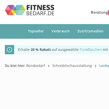
springen
Zur Hauptnavigation springen
Beratung
Topseller
Verbrauch
Zutrittsmedien
Erhalte
20 % Rabatt
auf ausgewählte
Trinkflaschen
mit
Du bist hier:
Bürobedarf
Schreibtischausstattung
Loche
Bildergalerie überspringen