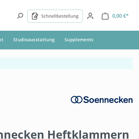
0,00 €*
Schnellbestellung
nt
Studioausstattung
Supplements
nnecken Heftklammern