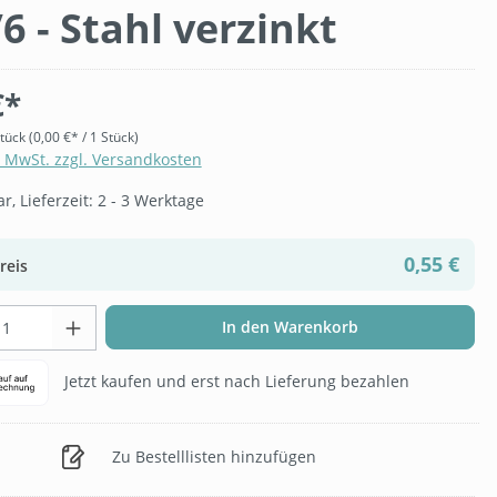
/6 - Stahl verzinkt
€*
Stück
(0,00 €* / 1 Stück)
. MwSt. zzgl. Versandkosten
, Lieferzeit: 2 - 3 Werktage
0,55 €
reis
t Anzahl: Gib den gewünschten Wert ein 
In den Warenkorb
Jetzt kaufen und erst nach Lieferung bezahlen
Zu Bestelllisten hinzufügen