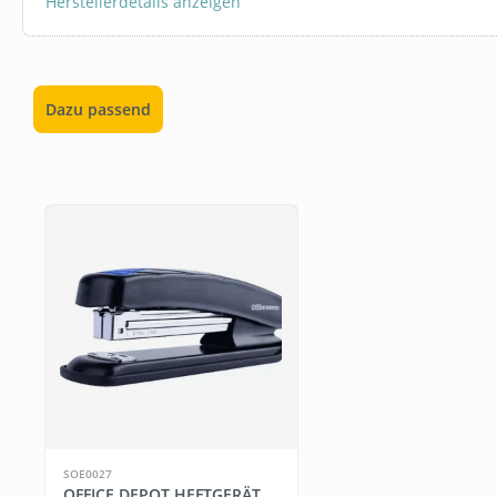
Herstellerdetails anzeigen
Dazu passend
Produktgalerie überspringen
SOE0027
OFFICE DEPOT HEFTGERÄT