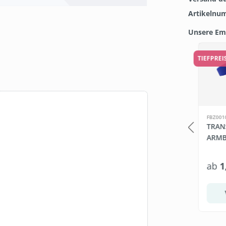
Artikelnu
Unsere Em
Produkt
15 %
TIEFPRE
SW111270.2
FBZ001
H
SET: REINIGUNGSSÄULE +
TRAN
ONZENTRAT
6 ROLLEN WET WIPES
ARMB
SCHE
279,00 €*
ab
1
328,95 €*
Warenkorb
In den Warenkorb