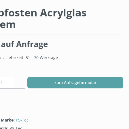
fosten Acrylglas
tem
 auf Anfrage
, Lieferzeit: 51 - 70 Werktage
Produkt Anzahl: Gib den gewünsc
zum Anfrageformular
/ Marke:
PS-Tec
urch:
PS-Tec