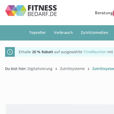
springen
Zur Hauptnavigation springen
Beratung
Topseller
Verbrauch
Zutrittsmedien
Erhalte
20 % Rabatt
auf ausgewählte
Trinkflaschen
mit
Du bist hier:
Digitalisierung
Zutrittsysteme
Zutrittsyst
Bildergalerie überspringen