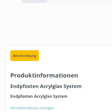
Beschreibung
FBV1005
DERBE FRES
GETRÄNKEK
Produktinformationen
1L 1:65 FLA
5,95 €*
Endpfosten Acrylglas System
In den 
Endpfosten Acrylglas System
Herstellerdetails anzeigen