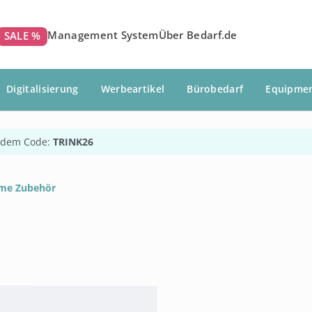
Management System
Über Bedarf.de
SALE %
Digitalisierung
Werbeartikel
Bürobedarf
Equipme
 dem Code:
TRINK26
eme Zubehör