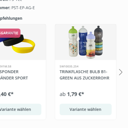
mmer:
PST-EP-AG-E
pfehlungen
galerie überspringen
ISGARANTIE
0V1M.58
SW10035.254
SPONDER
TRINKFLASCHE BULB B1-
ÄNDER SPORT
GREEN AUS ZUCKERROHR
,40 €*
ab
1,79 €*
Variante wählen
Variante wählen