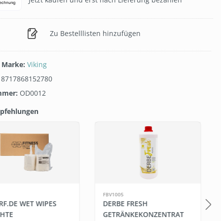
Zu Bestelllisten hinzufügen
/ Marke:
Viking
:
8717868152780
mmer:
OD0012
pfehlungen
galerie überspringen
FBV1005
RF.DE WET WIPES
DERBE FRESH
CHTE
GETRÄNKEKONZENTRAT