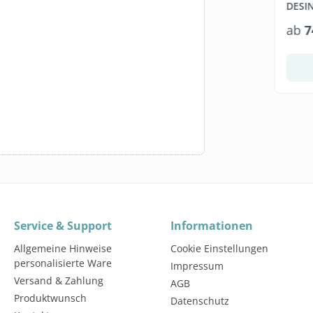
 1:65
MITTEL, 5 LITER
DESI
X 800
5 Liter
5 Liter
ab
12,99 €*
ab
7
(3,99 €* / 1 Liter)
(2,60 €* / 1 Liter)
Warenkorb
Staffel wählen
Service & Support
Informationen
Allgemeine Hinweise
Cookie Einstellungen
personalisierte Ware
Impressum
Versand & Zahlung
AGB
Produktwunsch
Datenschutz