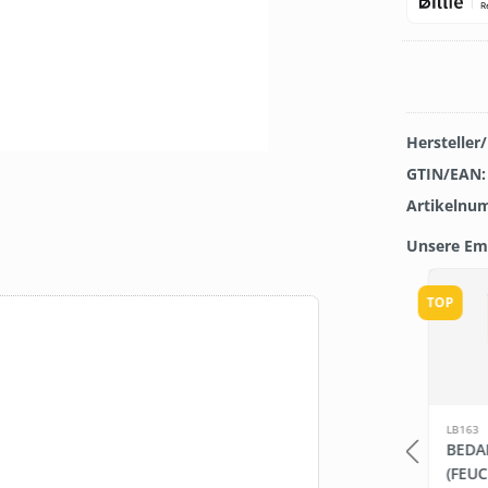
Hersteller
GTIN/EAN
Artikelnu
Unsere Em
Produkt
TOP
LB229
LB163
H
BEDARF.DE
BEDA
ONZENTRAT
FLÄCHENDESINFEKTIONS
(FEU