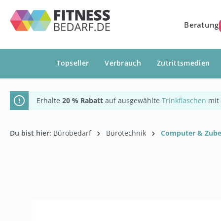
springen
Zur Hauptnavigation springen
Beratung
Topseller
Verbrauch
Zutrittsmedien
Erhalte
20 % Rabatt
auf ausgewählte
Trinkflaschen
mit
Du bist hier:
Bürobedarf
Bürotechnik
Computer & Zub
Bildergalerie überspringen