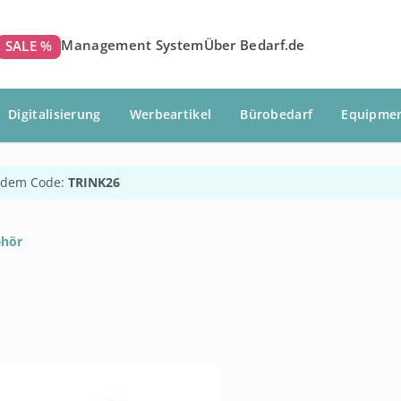
Management System
Über Bedarf.de
SALE %
Digitalisierung
Werbeartikel
Bürobedarf
Equipme
 dem Code:
TRINK26
ehör