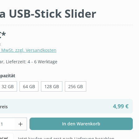
a USB-Stick Slider
€*
k
. MwSt. zzgl. Versandkosten
, Lieferzeit: 4 - 6 Werktage
auswählen
pazität
32 GB
64 GB
128 GB
256 GB
4,99 €
reis
t Anzahl: Gib den gewünschten Wert ein 
In den Warenkorb
Jetzt kaufen und erst nach Lieferung bezahlen