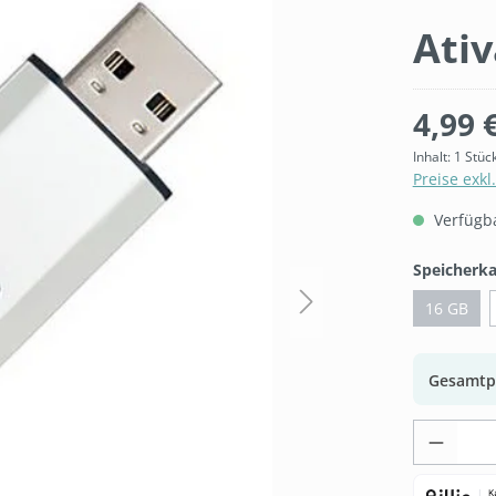
Ativ
4,99 
Inhalt:
1 Stüc
Preise exkl
Verfügbar
Speicherka
16 GB
Gesamtp
Produk