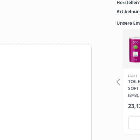
Hersteller
Artikelnu
Unsere Em
Produkt
LB229
LB011
BEDARF.DE
TOIL
APIER-
FLÄCHENDESINFEKTIONS
SOFT 
MITTEL, 5 LITER
(8×8)
5 Liter
ab
12,99 €*
23,1
(2,60 €* / 1 Liter)
Warenkorb
Staffel wählen