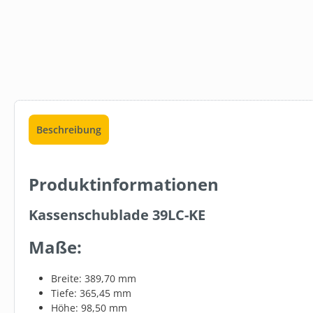
Beschreibung
SW110890.1
Produktinformationen
CELTEX® L
TOILETTENP
Kassenschublade 39LC-KE
SPENDER
29,99 €*
Maße:
In den 
Breite: 389,70 mm
Tiefe: 365,45 mm
Höhe: 98,50 mm