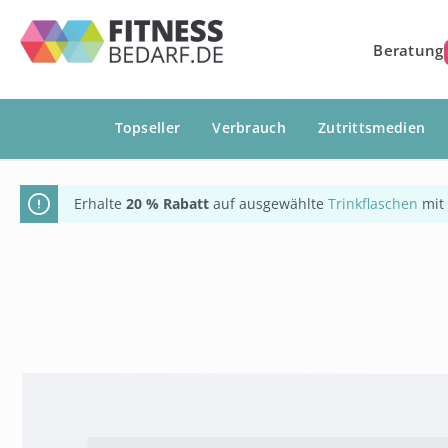
springen
Zur Hauptnavigation springen
Beratung
Topseller
Verbrauch
Zutrittsmedien
Erhalte
20 % Rabatt
auf ausgewählte
Trinkflaschen
mit
Bildergalerie überspringen