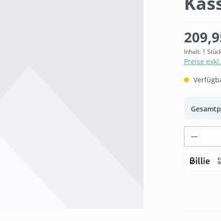
Kas
209,9
Inhalt:
1 Stüc
Preise exkl
Verfügbar
Gesamtp
Produk