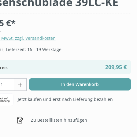
senschublade 39LC-KE
5 €*
k
. MwSt. zzgl. Versandkosten
, Lieferzeit: 16 - 19 Werktage
209,95 €
reis
t Anzahl: Gib den gewünschten Wert ein 
In den Warenkorb
Jetzt kaufen und erst nach Lieferung bezahlen
Zu Bestelllisten hinzufügen