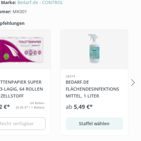
/ Marke:
Bedarf.de - CONTROL
mmer:
MK001
pfehlungen
galerie überspringen
LB374
ETTENPAPIER SUPER
BEDARF.DE
3-LAGIG, 64 ROLLEN
FLÄCHENDESINFEKTIONS
, ZELLSTOFF
MITTEL, 1 LITER
64 Rollen
2 €*
ab
5,49 €*
(0,36 €* / 1 Rollen)
Nicht verfügbar
Staffel wählen