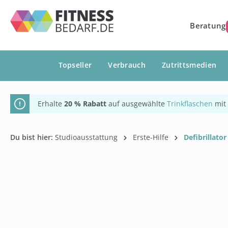
springen
Zur Hauptnavigation springen
Beratung
Topseller
Verbrauch
Zutrittsmedien
Erhalte
20 % Rabatt
auf ausgewählte
Trinkflaschen
mit
Du bist hier:
Studioausstattung
Erste-Hilfe
Defibrillator
Bildergalerie überspringen