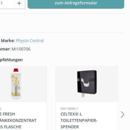
Produkt Anzahl: Gib den gewünsc
zum Anfrageformular
/ Marke:
Physio Control
mmer:
MI100706
pfehlungen
galerie überspringen
T
5
SW110890.1
E FRESH
CELTEX® L
ÄNKEKONZENTRAT
TOILETTENPAPIER-
65 FLASCHE
SPENDER