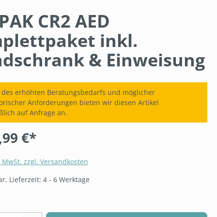
EPAK CR2 AED
plettpaket inkl.
dschrank & Einweisung
 des erhöhten Beratungsbedarfs und möglicher
orischer Anforderungen bieten wir diesen Artikel
ßlich auf Anfrage an.
,99 €*
. MwSt. zzgl. Versandkosten
, Lieferzeit: 4 - 6 Werktage