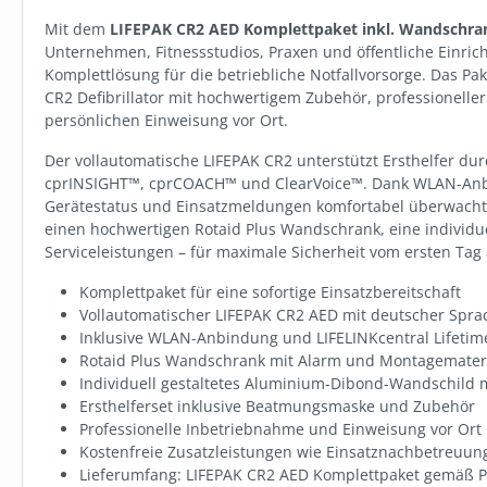
ab
5,49 €
Mit dem
LIFEPAK CR2 AED Komplettpaket inkl. Wandschra
Unternehmen, Fitnessstudios, Praxen und öffentliche Einrich
Komplettlösung für die betriebliche Notfallvorsorge. Das Pa
Staff
CR2 Defibrillator mit hochwertigem Zubehör, professionelle
persönlichen Einweisung vor Ort.
Der vollautomatische LIFEPAK CR2 unterstützt Ersthelfer d
cprINSIGHT™, cprCOACH™ und ClearVoice™. Dank WLAN-Anb
Gerätestatus und Einsatzmeldungen komfortabel überwacht 
einen hochwertigen Rotaid Plus Wandschrank, eine individu
Serviceleistungen – für maximale Sicherheit vom ersten Tag 
Komplettpaket für eine sofortige Einsatzbereitschaft
Vollautomatischer LIFEPAK CR2 AED mit deutscher Spr
Inklusive WLAN-Anbindung und LIFELINKcentral Lifetim
Rotaid Plus Wandschrank mit Alarm und Montagemater
Individuell gestaltetes Aluminium-Dibond-Wandschild 
Ersthelferset inklusive Beatmungsmaske und Zubehör
Professionelle Inbetriebnahme und Einweisung vor Ort 
Kostenfreie Zusatzleistungen wie Einsatznachbetreuu
Lieferumfang: LIFEPAK CR2 AED Komplettpaket gemäß 