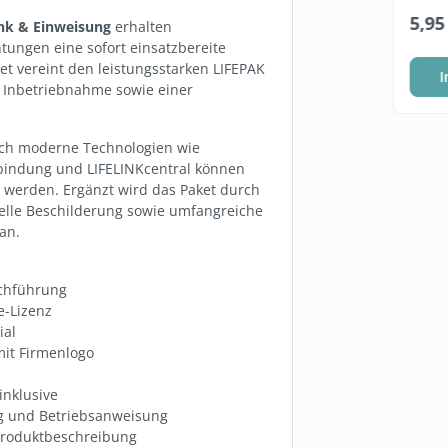
5 Liter
*
19,95 €*
5,95
nk & Einweisung
erhalten
(3,99 €* / 1 Liter)
tungen eine sofort einsatzbereite
ket vereint den leistungsstarken LIFEPAK
el wählen
In den Warenkorb
I
r Inbetriebnahme sowie einer
urch moderne Technologien wie
indung und LIFELINKcentral können
werden. Ergänzt wird das Paket durch
elle Beschilderung sowie umfangreiche
an.
achführung
e-Lizenz
ial
mit Firmenlogo
inklusive
ng und Betriebsanweisung
Produktbeschreibung