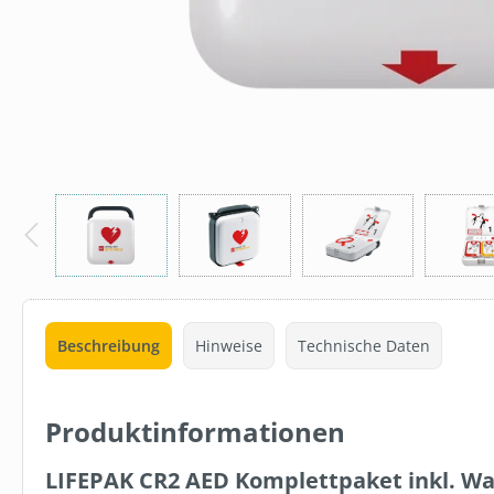
Beschreibung
Hinweise
Technische Daten
LB374
Produktinformationen
BEDARF.DE
FLÄCHENDE
LIFEPAK CR2 AED Komplettpaket inkl. W
MITTEL, 1 L