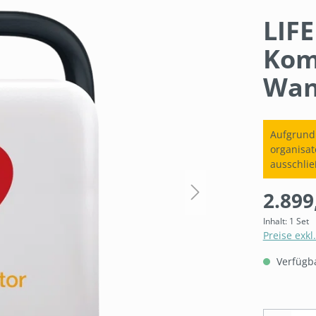
LIF
Kom
Wan
Aufgrund
organisat
ausschlie
2.899
Inhalt:
1 Set
Preise exkl
Verfügbar