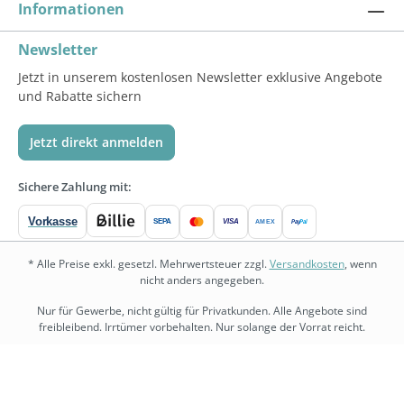
Informationen
Newsletter
Jetzt in unserem kostenlosen Newsletter exklusive Angebote
und Rabatte sichern
Jetzt direkt anmelden
Sichere Zahlung mit:
Vorkasse
SEPA
VISA
Pay
Pal
AMEX
* Alle Preise exkl. gesetzl. Mehrwertsteuer zzgl.
Versandkosten
, wenn
nicht anders angegeben.
Nur für Gewerbe, nicht gültig für Privatkunden. Alle Angebote sind
freibleibend. Irrtümer vorbehalten. Nur solange der Vorrat reicht.
bedarf.de
•
physio.bedarf.de
•
bedarf-management.de
•
shopware.bedarf.de