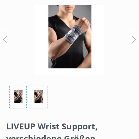
Bildergalerie überspringen
LIVEUP Wrist Support,
verschiedene Größen