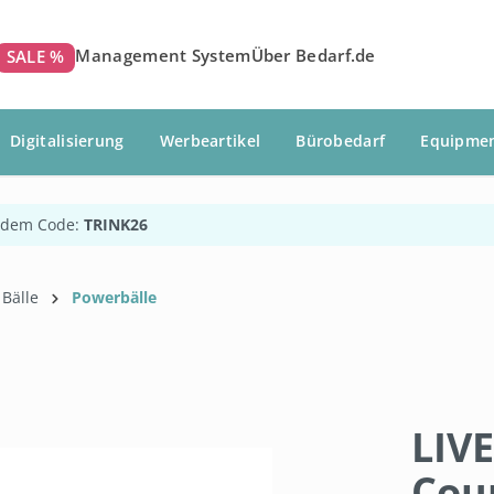
Management System
Über Bedarf.de
SALE %
Digitalisierung
Werbeartikel
Bürobedarf
Equipme
 dem Code:
TRINK26
Bälle
Powerbälle
LIV
Cou