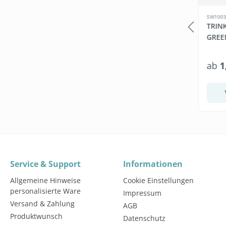
LB374
SW1003
GUNGSSÄULE +
BEDARF.DE
TRIN
ET WIPES
FLÄCHENDESINFEKTIONS
GREE
MITTEL, 1 LITER
*
ab
5,49 €*
ab
1
328,95 €*
Staffel wählen
Warenkorb
Service & Support
Informationen
Allgemeine Hinweise
Cookie Einstellungen
personalisierte Ware
Impressum
Versand & Zahlung
AGB
Produktwunsch
Datenschutz