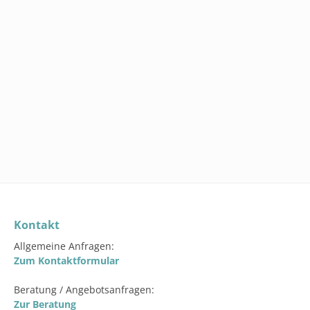
SW111270.2
SET: REINI
6 ROLLEN W
279,00 €
In den 
Kontakt
Allgemeine Anfragen:
Zum Kontaktformular
Beratung / Angebotsanfragen:
Zur Beratung