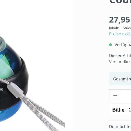
27,95
Inhalt:
1 Stüc
Preise exkl
Verfügbar
Dieser Art
Versandkos
Gesamtp
Produk
Du möchtes