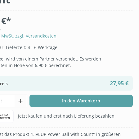
 €*
k
. MwSt. zzgl. Versandkosten
, Lieferzeit: 4 - 6 Werktage
ikel wird von einem Partner versendet. Es werden
ten in Höhe von 6,90 € berechnet.
27,95 €
reis
t Anzahl: Gib den gewünschten Wert ein 
In den Warenkorb
Jetzt kaufen und erst nach Lieferung bezahlen
t das Produkt "LIVEUP Power Ball with Count" in größeren