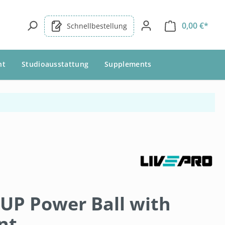
0,00 €*
Schnellbestellung
nt
Studioausstattung
Supplements
EUP Power Ball with
nt