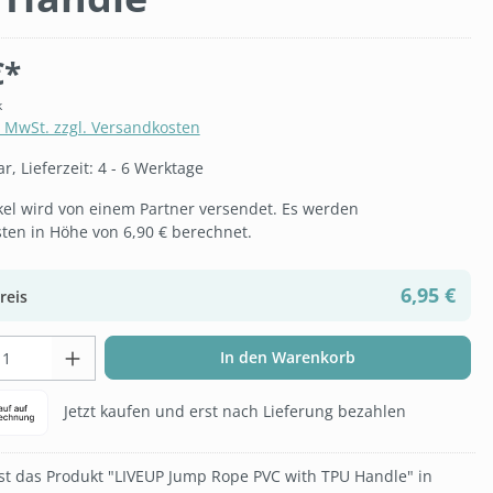
€*
k
. MwSt. zzgl. Versandkosten
, Lieferzeit: 4 - 6 Werktage
ikel wird von einem Partner versendet. Es werden
ten in Höhe von 6,90 € berechnet.
6,95 €
reis
t Anzahl: Gib den gewünschten Wert ein 
In den Warenkorb
Jetzt kaufen und erst nach Lieferung bezahlen
t das Produkt "LIVEUP Jump Rope PVC with TPU Handle" in