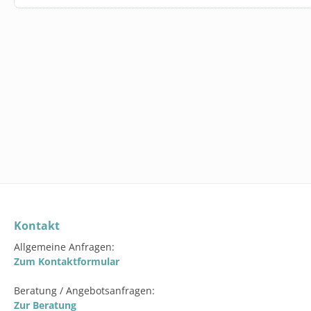
SW10035.254
TRINKFLASC
GREEN AUS
ab
1,79 €
Varian
Kontakt
Allgemeine Anfragen:
Zum Kontaktformular
Beratung / Angebotsanfragen:
Zur Beratung