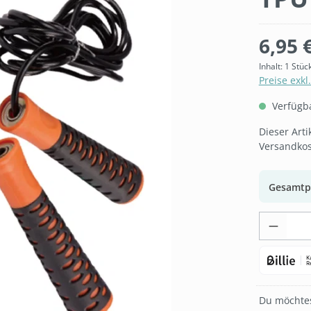
6,95 
Inhalt:
1 Stüc
Preise exkl
Verfügbar
Dieser Art
Versandkos
Gesamtp
Produk
Du möchtes