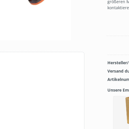
größeren M
kontaktier
Hersteller
Versand d
Artikelnu
Unsere Em
Produkt
TOP