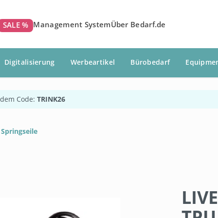
Management System
Über Bedarf.de
SALE %
Digitalisierung
Werbeartikel
Bürobedarf
Equipme
 dem Code:
TRINK26
Springseile
LIV
TPU