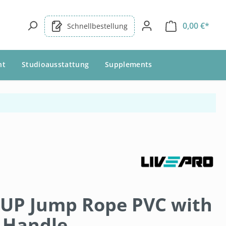
0,00 €*
Schnellbestellung
nt
Studioausstattung
Supplements
EUP Jump Rope PVC with
 Handle