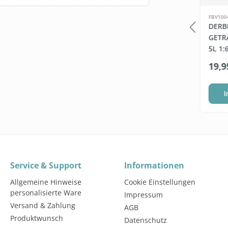
LB163
FBV100
HE BULB B1-
BEDARF.DE WET WIPES
DERB
 ZUCKERROHR
(FEUCHTE
GETR
DESINFEKTIONSTÜCHER, 6
5L 1:
X 800 BLATT)
4800 Blatt
*
ab
74,95 €*
19,9
(0,02 €* / 1 Blatt)
te wählen
Staffel wählen
I
Service & Support
Informationen
Allgemeine Hinweise
Cookie Einstellungen
personalisierte Ware
Impressum
Versand & Zahlung
AGB
Produktwunsch
Datenschutz