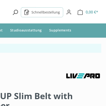
0,00 €*
Schnellbestellung
nt
Studioausstattung
Supplements
UP Slim Belt with
per