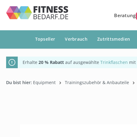
springen
Zur Hauptnavigation springen
Beratung
Topseller
Verbrauch
Zutrittsmedien
Erhalte
20 % Rabatt
auf ausgewählte
Trinkflaschen
mit
Du bist hier:
Equipment
Trainingszubehör & Anbauteile
Bildergalerie überspringen