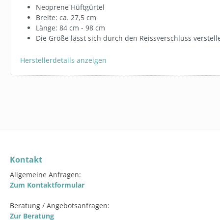
Neoprene Hüftgürtel
Breite: ca. 27,5 cm
SW10035.254
TRINKFLASC
Länge: 84 cm - 98 cm
GREEN AUS
Die Größe lässt sich durch den Reissverschluss verstell
Herstellerdetails anzeigen
ab
1,79 €
Varian
Kontakt
Allgemeine Anfragen:
Zum Kontaktformular
Beratung / Angebotsanfragen:
Zur Beratung