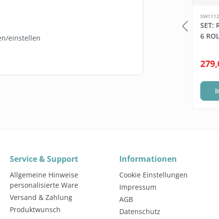
FBV1004
SW1112
HE BULB B1-
DERBE FRESH
SET:
 ZUCKERROHR
GETRÄNKEKONZENTRAT
6 RO
en/einstellen
5L 1:65 BAG-IN-BOX (BIB)
5 Liter
*
19,95 €*
279,
(3,99 €* / 1 Liter)
te wählen
In den Warenkorb
I
Service & Support
Informationen
Allgemeine Hinweise
Cookie Einstellungen
personalisierte Ware
Impressum
Versand & Zahlung
AGB
Produktwunsch
Datenschutz