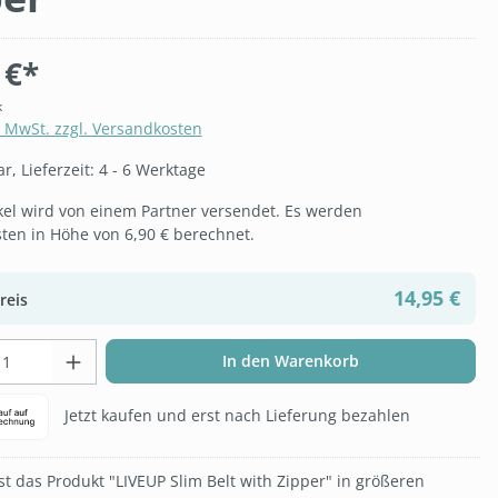
 €*
k
. MwSt. zzgl. Versandkosten
, Lieferzeit: 4 - 6 Werktage
ikel wird von einem Partner versendet. Es werden
ten in Höhe von 6,90 € berechnet.
14,95 €
reis
t Anzahl: Gib den gewünschten Wert ein 
In den Warenkorb
Jetzt kaufen und erst nach Lieferung bezahlen
t das Produkt "LIVEUP Slim Belt with Zipper" in größeren