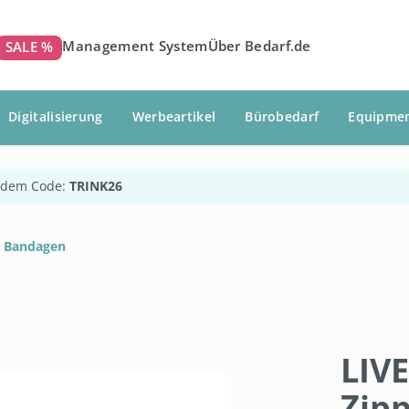
Management System
Über Bedarf.de
SALE %
Digitalisierung
Werbeartikel
Bürobedarf
Equipme
 dem Code:
TRINK26
Bandagen
LIVE
Zip