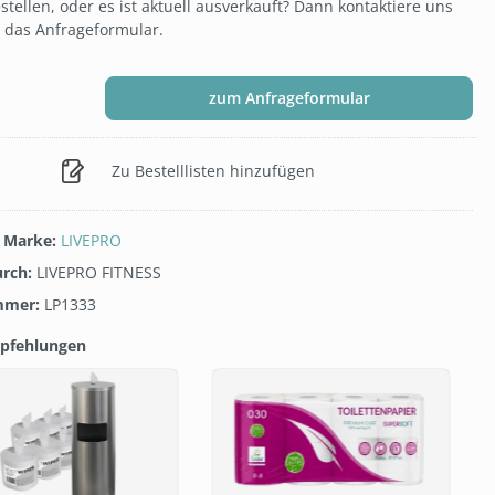
ellen, oder es ist aktuell ausverkauft? Dann kontaktiere uns
 das Anfrageformular.
zum Anfrageformular
Zu Bestelllisten hinzufügen
/ Marke:
LIVEPRO
urch:
LIVEPRO FITNESS
mmer:
LP1333
pfehlungen
galerie überspringen
T