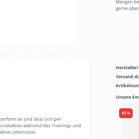
Mengen best
gerne über
Hersteller
Versand d
Artikelnu
Unsere Em
Produkt
15 %
rperform an und lässt sich per
ißproduktion während des Trainings und
ktive Lebensstile.