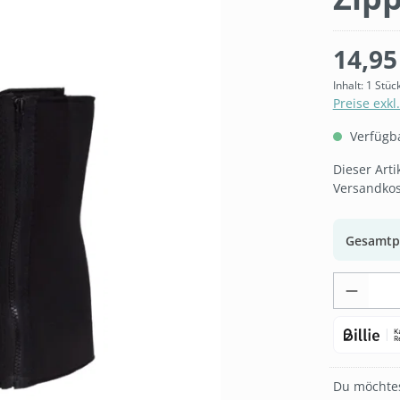
14,95
Inhalt:
1 Stüc
Preise exkl
Verfügbar
Dieser Art
Versandkos
Gesamtp
Produk
Du möchtes