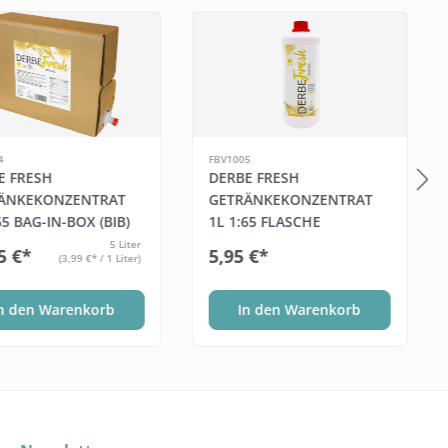
galerie überspringen
4
FBV1005
E FRESH
DERBE FRESH
ÄNKEKONZENTRAT
GETRÄNKEKONZENTRAT
65 BAG-IN-BOX (BIB)
1L 1:65 FLASCHE
5 Liter
5 €*
5,95 €*
(3,99 €* / 1 Liter)
n den Warenkorb
In den Warenkorb