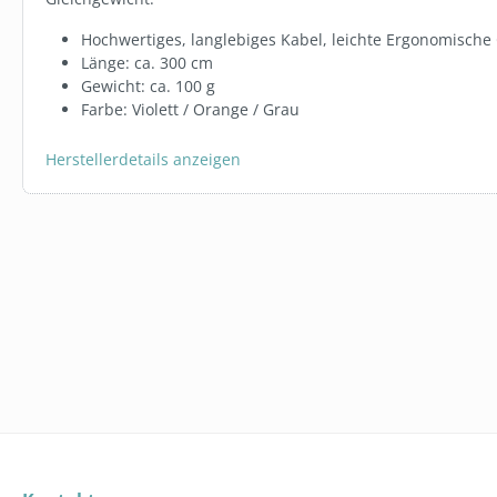
Hochwertiges, langlebiges Kabel, leichte Ergonomische 
TIEFPREISGARAN
Länge: ca. 300 cm
Gewicht: ca. 100 g
Farbe: Violett / Orange / Grau
Herstellerdetails anzeigen
FBZ0010V1M.58
TRANSPON
ARMBÄNDER
ab
1,40 €
Varian