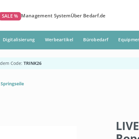
Management System
Über Bedarf.de
SALE %
Digitalisierung
Werbeartikel
Bürobedarf
Equipme
 dem Code:
TRINK26
Springseile
LIVE
Rop