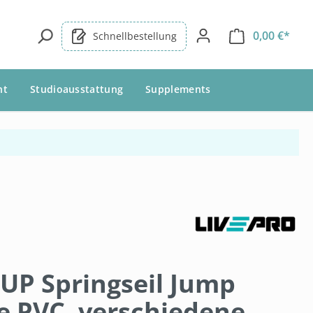
0,00 €*
Schnellbestellung
nt
Studioausstattung
Supplements
UP Springseil Jump
e PVC, verschiedene