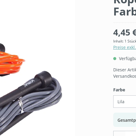
Far
4,45 
Inhalt:
1 Stüc
Preise exkl
Verfügbar
Dieser Art
Versandkos
ausw
Farbe
Gesamtp
Produk