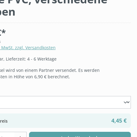
ben
€*
k
. MwSt. zzgl. Versandkosten
, Lieferzeit: 4 - 6 Werktage
ikel wird von einem Partner versendet. Es werden
ten in Höhe von 6,90 € berechnet.
ählen
4,45 €
reis
t Anzahl: Gib den gewünschten Wert ein 