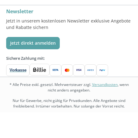
Newsletter
Jetzt in unserem kostenlosen Newsletter exklusive Angebote
und Rabatte sichern
Jetzt direkt anmelden
Sichere Zahlung mit:
Vorkasse
SEPA
VISA
Pay
Pal
AMEX
* Alle Preise exkl. gesetzl. Mehrwertsteuer zzgl.
Versandkosten
, wenn
nicht anders angegeben.
Nur für Gewerbe, nicht gültig für Privatkunden. Alle Angebote sind
freibleibend. Irrtümer vorbehalten. Nur solange der Vorrat reicht.
bedarf.de
•
physio.bedarf.de
•
bedarf-management.de
•
shopware.bedarf.de
Copyright © 2026 Bedarf.de Großhandel GmbH