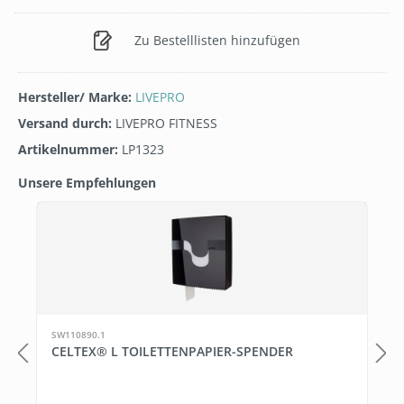
Zu Bestelllisten hinzufügen
Hersteller/ Marke:
LIVEPRO
Versand durch:
LIVEPRO FITNESS
Artikelnummer:
LP1323
Unsere Empfehlungen
Produktgalerie überspringen
T
SW110890.1
CELTEX® L TOILETTENPAPIER-SPENDER