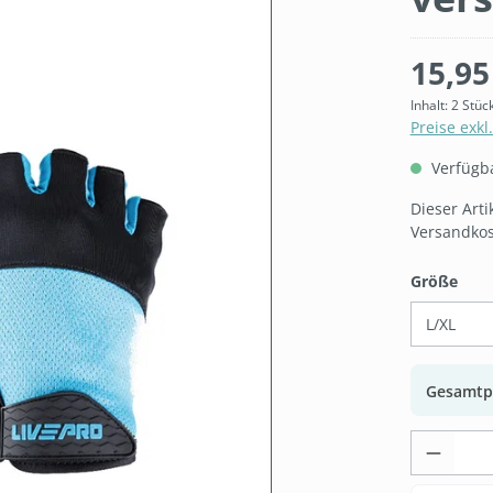
15,95
Inhalt:
2 Stüc
Preise exkl
Verfügbar
Dieser Art
Versandkos
aus
Größe
Gesamtp
Produk