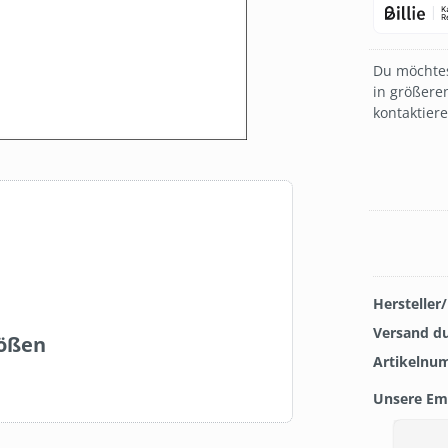
Du möchtes
in größere
kontaktier
Hersteller
Versand d
rößen
Artikelnu
Unsere Em
Produkt