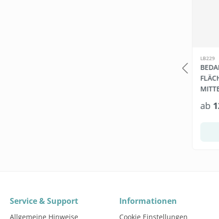
FBV1003
LB229
WET WIPES
DERBE FRESH
BEDA
GETRÄNKEKONZENTRAT
FLÄC
ONSTÜCHER, 6
5L KANISTER 1:65
MITTE
)
4800 Blatt
5 Liter
€*
19,95 €*
ab
1
(0,02 €* / 1 Blatt)
(3,99 €* / 1 Liter)
el wählen
In den Warenkorb
Service & Support
Informationen
Allgemeine Hinweise
Cookie Einstellungen