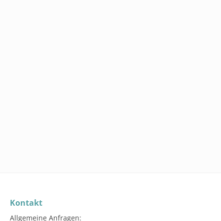
TOP
LB163
BEDARF.DE 
(FEUCHTE
DESINFEKTI
X 800 BLATT
ab
74,95 
Staff
Kontakt
Allgemeine Anfragen: