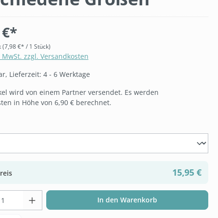
 €*
k
(7,98 €* / 1 Stück)
. MwSt. zzgl. Versandkosten
, Lieferzeit: 4 - 6 Werktage
ikel wird von einem Partner versendet. Es werden
ten in Höhe von 6,90 € berechnet.
wählen
15,95 €
reis
t Anzahl: Gib den gewünschten Wert ein 
In den Warenkorb