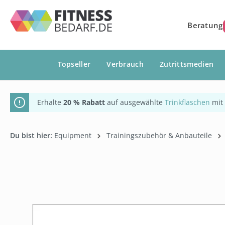
springen
Zur Hauptnavigation springen
Beratung
Topseller
Verbrauch
Zutrittsmedien
Erhalte
20 % Rabatt
auf ausgewählte
Trinkflaschen
mit
Du bist hier:
Equipment
Trainingszubehör & Anbauteile
Bildergalerie überspringen