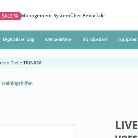
Management System
Über Bedarf.de
SALE %
Digitalisierung
Werbeartikel
Bürobedarf
Equipme
 dem Code:
TRINK26
Trainingshilfen
LIVE
ver