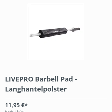
Bildergalerie überspringen
LIVEPRO Barbell Pad -
Langhantelpolster
11,95 €*
Inhalt:
1 Stück