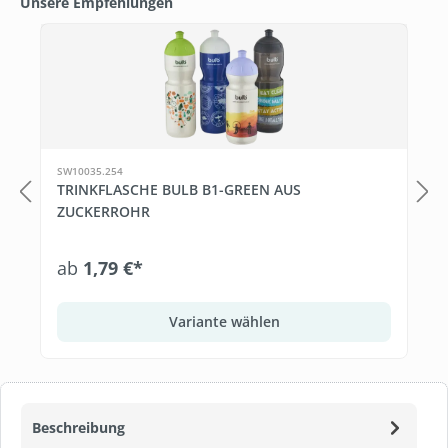
Unsere Empfehlungen
Produktgalerie überspringen
T
SW10035.254
TRINKFLASCHE BULB B1-GREEN AUS
ZUCKERROHR
ab
1,79 €*
Variante wählen
Beschreibung