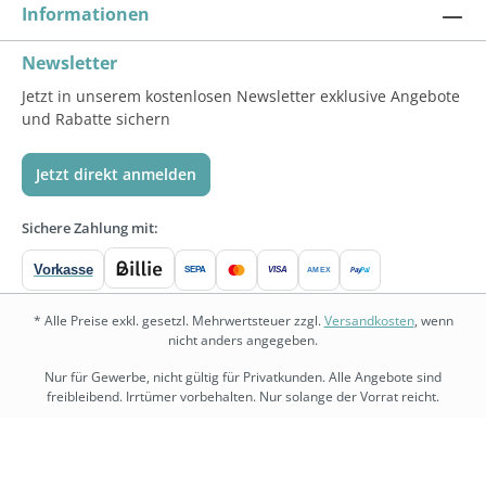
Informationen
Newsletter
Jetzt in unserem kostenlosen Newsletter exklusive Angebote
und Rabatte sichern
Jetzt direkt anmelden
Sichere Zahlung mit:
Vorkasse
SEPA
VISA
Pay
Pal
AMEX
* Alle Preise exkl. gesetzl. Mehrwertsteuer zzgl.
Versandkosten
, wenn
nicht anders angegeben.
Nur für Gewerbe, nicht gültig für Privatkunden. Alle Angebote sind
freibleibend. Irrtümer vorbehalten. Nur solange der Vorrat reicht.
bedarf.de
•
physio.bedarf.de
•
bedarf-management.de
•
shopware.bedarf.de