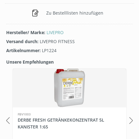
Zu Bestelllisten hinzufügen
Hersteller/ Marke:
LIVEPRO
Versand durch:
LIVEPRO FITNESS
Artikelnummer:
LP1224
Unsere Empfehlungen
Produktgalerie überspringen
T
FBV1003
DERBE FRESH GETRÄNKEKONZENTRAT 5L
KANISTER 1:65