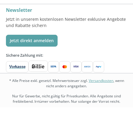
Newsletter
Jetzt in unserem kostenlosen Newsletter exklusive Angebote
und Rabatte sichern
Jetzt direkt anmelden
Sichere Zahlung mit:
Vorkasse
SEPA
VISA
Pay
Pal
AMEX
* Alle Preise exkl. gesetzl. Mehrwertsteuer zzgl.
Versandkosten
, wenn
nicht anders angegeben.
Nur für Gewerbe, nicht gültig für Privatkunden. Alle Angebote sind
freibleibend. Irrtümer vorbehalten. Nur solange der Vorrat reicht.
bedarf.de
•
physio.bedarf.de
•
bedarf-management.de
•
shopware.bedarf.de
Copyright © 2026 Bedarf.de Großhandel GmbH