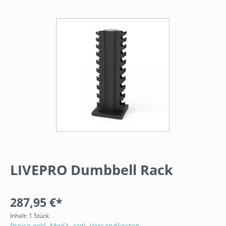
Bildergalerie überspringen
LIVEPRO Dumbbell Rack
287,95 €*
Inhalt:
1 Stück
Preise exkl. MwSt. zzgl. Versandkosten