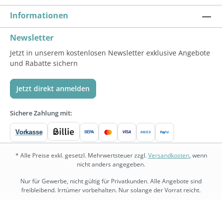
Informationen
Newsletter
Jetzt in unserem kostenlosen Newsletter exklusive Angebote
und Rabatte sichern
Jetzt direkt anmelden
Sichere Zahlung mit:
Vorkasse
SEPA
VISA
Pay
Pal
AMEX
* Alle Preise exkl. gesetzl. Mehrwertsteuer zzgl.
Versandkosten
, wenn
nicht anders angegeben.
Nur für Gewerbe, nicht gültig für Privatkunden. Alle Angebote sind
freibleibend. Irrtümer vorbehalten. Nur solange der Vorrat reicht.
bedarf.de
•
physio.bedarf.de
•
bedarf-management.de
•
shopware.bedarf.de