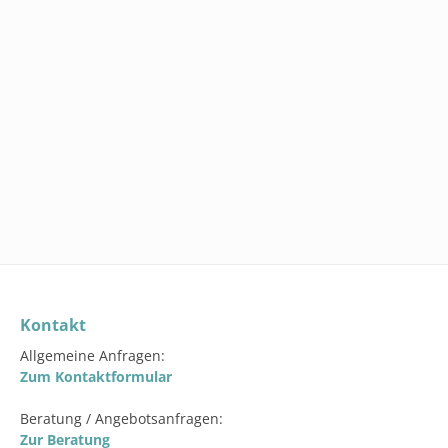
SW111270.2
SET: REINI
6 ROLLEN W
279,00 €
In den 
Kontakt
Allgemeine Anfragen:
Zum Kontaktformular
Beratung / Angebotsanfragen:
Zur Beratung