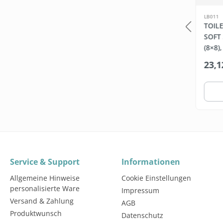
SW110890.1
LB011
GUNGSSÄULE +
CELTEX® L
TOIL
ET WIPES
TOILETTENPAPIER-
SOFT 
SPENDER
(8×8)
*
29,99 €*
23,1
328,95 €*
In den Warenkorb
Warenkorb
Service & Support
Informationen
Allgemeine Hinweise
Cookie Einstellungen
personalisierte Ware
Impressum
Versand & Zahlung
AGB
Produktwunsch
Datenschutz