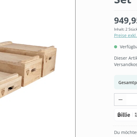
949,9
Inhalt:
2 Stüc
Preise exkl
Verfügbar
Dieser Art
Versandkos
Gesamtp
Produk
Du möchtes