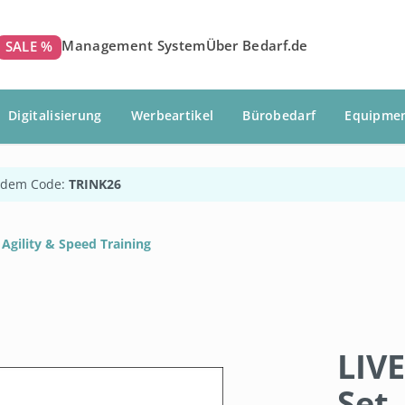
Management System
Über Bedarf.de
SALE %
Digitalisierung
Werbeartikel
Bürobedarf
Equipme
 dem Code:
TRINK26
Agility & Speed Training
LIV
Set