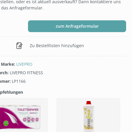
ellen, oder es ist aktuell ausverkauft? Dann kontaktiere uns
 das Anfrageformular.
zum Anfrageformular
Zu Bestelllisten hinzufügen
/ Marke:
LIVEPRO
urch:
LIVEPRO FITNESS
mmer:
LP1166
pfehlungen
galerie überspringen
T