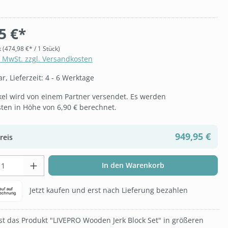
5 €*
k
(474,98 €* / 1 Stück)
. MwSt. zzgl. Versandkosten
, Lieferzeit: 4 - 6 Werktage
ikel wird von einem Partner versendet. Es werden
ten in Höhe von 6,90 € berechnet.
949,95 €
reis
t Anzahl: Gib den gewünschten Wert ein 
In den Warenkorb
Jetzt kaufen und erst nach Lieferung bezahlen
t das Produkt "LIVEPRO Wooden Jerk Block Set" in größeren