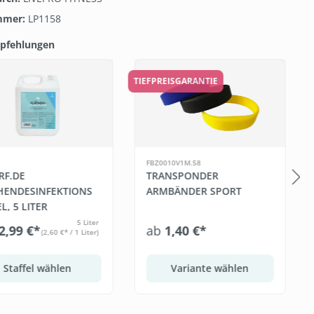
mmer:
LP1158
pfehlungen
galerie überspringen
TIEFPREISGARANTIE
FBZ0010V1M.58
RF.DE
TRANSPONDER
HENDESINFEKTIONS
ARMBÄNDER SPORT
L, 5 LITER
5 Liter
2,99 €*
ab
1,40 €*
(2,60 €* / 1 Liter)
Staffel wählen
Variante wählen