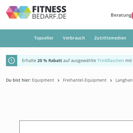
springen
Zur Hauptnavigation springen
Beratung
Topseller
Verbrauch
Zutrittsmedien
Erhalte
20 % Rabatt
auf ausgewählte
Trinkflaschen
mit
Du bist hier:
Equipment
Freihantel-Equipment
Langhan
Bildergalerie überspringen