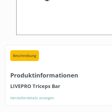
15 %
Beschreibung
SW111270.2
SET: REINI
6 ROLLEN W
Produktinformationen
279,00 €
LIVEPRO Triceps Bar
In den 
Herstellerdetails anzeigen