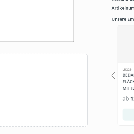
Artikelnu
Unsere Em
Produkt
SW110890.1
LB229
GUNGSSÄULE +
CELTEX® L
BEDA
ET WIPES
TOILETTENPAPIER-
FLÄC
SPENDER
MITTE
*
29,99 €*
ab
1
328,95 €*
In den Warenkorb
Warenkorb