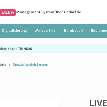
Management System
Über Bedarf.de
SALE %
Digitalisierung
Werbeartikel
Bürobedarf
Equipme
 dem Code:
TRINK26
teln
Spezialhantelstangen
LIV