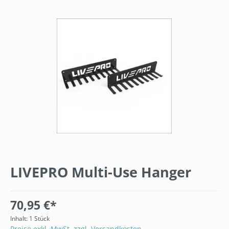
Bildergalerie überspringen
LIVEPRO Multi-Use Hanger
70,95 €*
Inhalt:
1 Stück
Preise exkl. MwSt. zzgl. Versandkosten