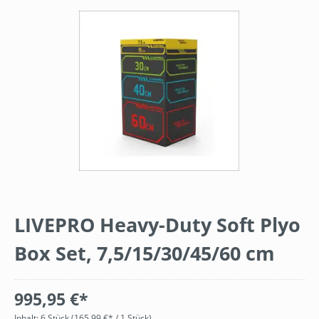
Bildergalerie überspringen
LIVEPRO Heavy-Duty Soft Plyo
Box Set, 7,5/15/30/45/60 cm
995,95 €*
Inhalt:
6 Stück
(165,99 €* / 1 Stück)