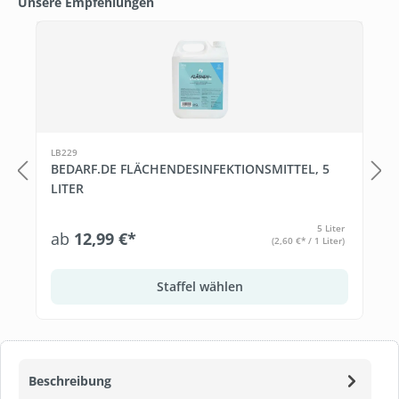
Unsere Empfehlungen
Produktgalerie überspringen
T
LB229
BEDARF.DE FLÄCHENDESINFEKTIONSMITTEL, 5
LITER
5 Liter
ab
12,99 €*
(2,60 €* / 1 Liter)
Staffel wählen
Beschreibung