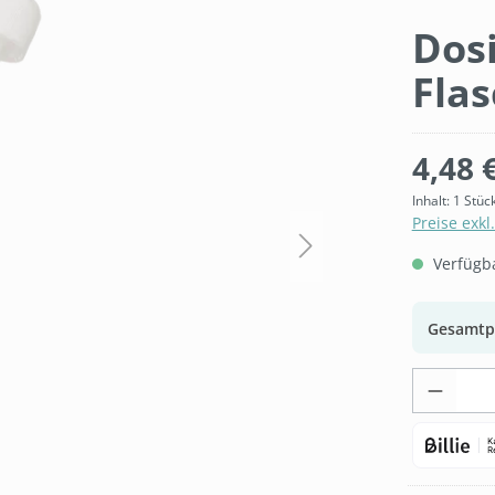
Dos
Fla
4,48 
Inhalt:
1 Stüc
Preise exkl
Verfügbar
Gesamtp
Produk