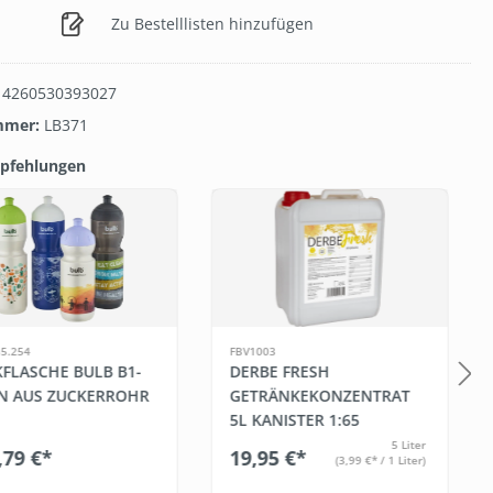
Zu Bestelllisten hinzufügen
:
4260530393027
mmer:
LB371
pfehlungen
galerie überspringen
5.254
FBV1003
KFLASCHE BULB B1-
DERBE FRESH
N AUS ZUCKERROHR
GETRÄNKEKONZENTRAT
5L KANISTER 1:65
5 Liter
,79 €*
19,95 €*
(3,99 €* / 1 Liter)