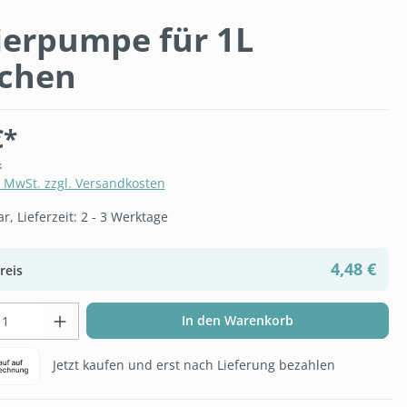
ierpumpe für 1L
schen
€*
k
. MwSt. zzgl. Versandkosten
, Lieferzeit: 2 - 3 Werktage
4,48 €
reis
t Anzahl: Gib den gewünschten Wert ein 
In den Warenkorb
Jetzt kaufen und erst nach Lieferung bezahlen