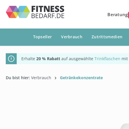
springen
Zur Hauptnavigation springen
Beratung
Topseller
Verbrauch
Zutrittsmedien
Erhalte
20 % Rabatt
auf ausgewählte
Trinkflaschen
mit
Du bist hier:
Verbrauch
Getränkekonzentrate
Bildergalerie überspringen