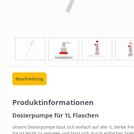
TOP
Beschreibung
LB163
Produktinformationen
BEDARF.DE 
(FEUCHTE
Dosierpumpe für 1L Flaschen
DESINFEKTI
X 800 BLATT
ab
74,95 
Unsere Dosierpumpe lässt sich einfach auf alle 1L Derbe Fr
Sie ist leicht zu reinigen und lässt sich durch einfaches Dre