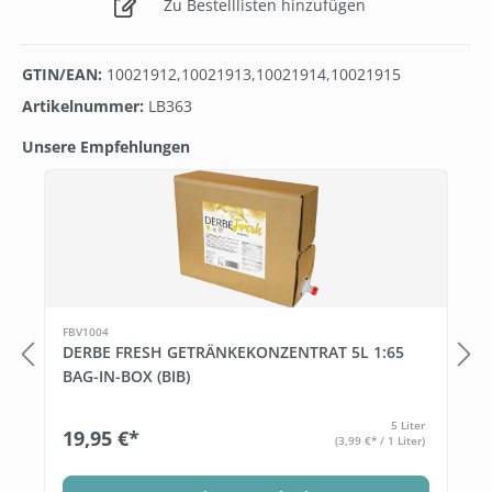
Zu Bestelllisten hinzufügen
GTIN/EAN:
10021912,10021913,10021914,10021915
Artikelnummer:
LB363
Unsere Empfehlungen
Produktgalerie überspringen
FBV1004
DERBE FRESH GETRÄNKEKONZENTRAT 5L 1:65
BAG-IN-BOX (BIB)
5 Liter
19,95 €*
(3,99 €* / 1 Liter)