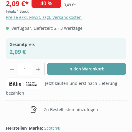
2,09 €*
40 %
3,49 €*
Inhalt:
1 Stück
Preise exkl. MwSt. zzgl. Versandkosten
Verfügbar, Lieferzeit: 2 - 3 Werktage
Gesamtpreis
2,09 €
Produkt Anzahl: Gib den gewünschten Wer
In den Warenkorb
Jetzt kaufen und erst nach Lieferung
bezahlen
Zu Bestelllisten hinzufügen
Hersteller/ Marke:
Scotch®