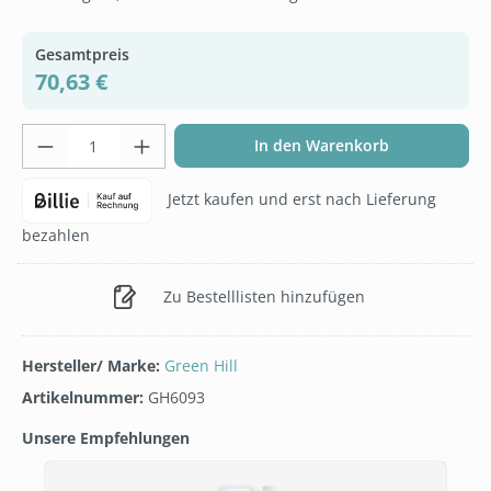
Gesamtpreis
70,63 €
Produkt Anzahl: Gib den gewünschten Wer
In den Warenkorb
Jetzt kaufen und erst nach Lieferung
bezahlen
Zu Bestelllisten hinzufügen
Hersteller/ Marke:
Green Hill
Artikelnummer:
GH6093
Unsere Empfehlungen
Produktgalerie überspringen