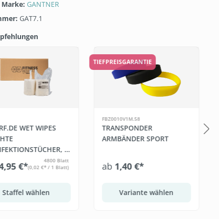
/ Marke:
GANTNER
mmer:
GAT7.1
pfehlungen
galerie überspringen
TIEFPREISGARANTIE
FBZ0010V1M.58
RF.DE WET WIPES
TRANSPONDER
CHTE
ARMBÄNDER SPORT
NFEKTIONSTÜCHER, 6
 BLATT)
4800 Blatt
4,95 €*
ab
1,40 €*
(0,02 €* / 1 Blatt)
Staffel wählen
Variante wählen