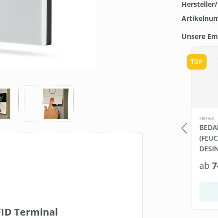
Hersteller
Artikelnu
Unsere Em
Produkt
TOP
FBV1003
LB163
GUNGSSÄULE +
DERBE FRESH
BEDA
ET WIPES
GETRÄNKEKONZENTRAT
(FEU
5L KANISTER 1:65
DESI
X 800
5 Liter
*
19,95 €*
ab
7
328,95 €*
(3,99 €* / 1 Liter)
In den Warenkorb
Warenkorb
FID Terminal