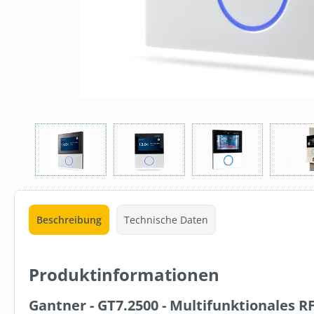
15 %
SW111270.2
SET: REINI
6 ROLLEN W
Beschreibung
Technische Daten
279,00 €
Produktinformationen
In den 
Gantner - GT7.2500 - Multifunktionales R