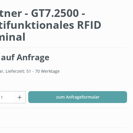
ner - GT7.2500 -
tifunktionales RFID
minal
 auf Anfrage
, Lieferzeit: 51 - 70 Werktage
Produkt Anzahl: Gib den gewünsc
zum Anfrageformular