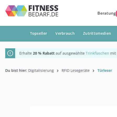
springen
Zur Hauptnavigation springen
Beratung
Topseller
Verbrauch
Zutrittsmedien
Erhalte
20 % Rabatt
auf ausgewählte
Trinkflaschen
mit
Du bist hier:
Digitalisierung
RFID Lesegeräte
Türleser
Bildergalerie überspringen