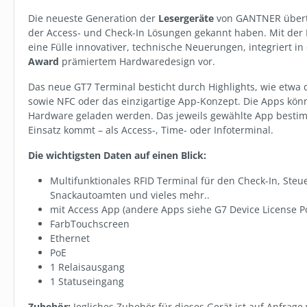
Die neueste Generation der
Lesergeräte
von GANTNER übertri
der Access- und Check-In Lösungen gekannt haben. Mit der
eine Fülle innovativer, technische Neuerungen, integriert i
Award
prämiertem Hardwaredesign vor.
Das neue GT7 Terminal besticht durch Highlights, wie etwa di
sowie NFC oder das einzigartige App-Konzept. Die Apps könn
Hardware geladen werden. Das jeweils gewählte App bestim
Einsatz kommt – als Access-, Time- oder Infoterminal.
Die wichtigsten Daten auf einen Blick:
Multifunktionales RFID Terminal für den Check-In, Ste
Snackautoamten und vieles mehr..
mit Access App (andere Apps siehe G7 Device License Po
FarbTouchscreen
Ethernet
PoE
1 Relaisausgang
1 Statuseingang
Zubehör:
Jegliches Zubehör für dieses Gerät ist auf Anfrage