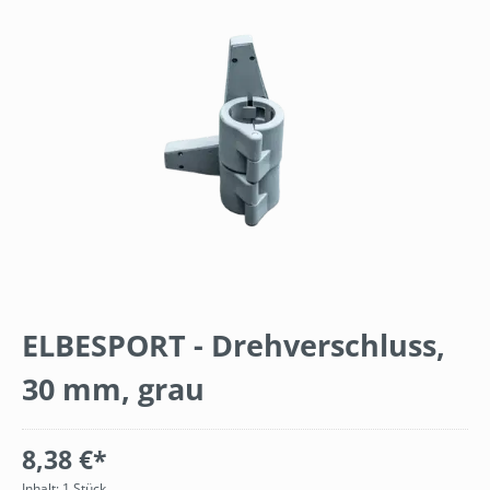
Bildergalerie überspringen
ELBESPORT - Drehverschluss,
30 mm, grau
8,38 €*
Inhalt:
1 Stück