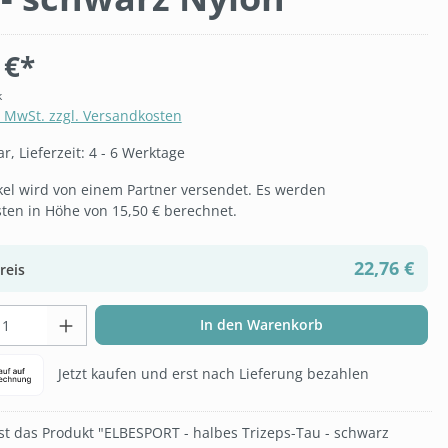
 €*
k
. MwSt. zzgl. Versandkosten
, Lieferzeit: 4 - 6 Werktage
ikel wird von einem Partner versendet. Es werden
ten in Höhe von 15,50 € berechnet.
22,76 €
reis
t Anzahl: Gib den gewünschten Wert ein 
In den Warenkorb
Jetzt kaufen und erst nach Lieferung bezahlen
t das Produkt "ELBESPORT - halbes Trizeps-Tau - schwarz