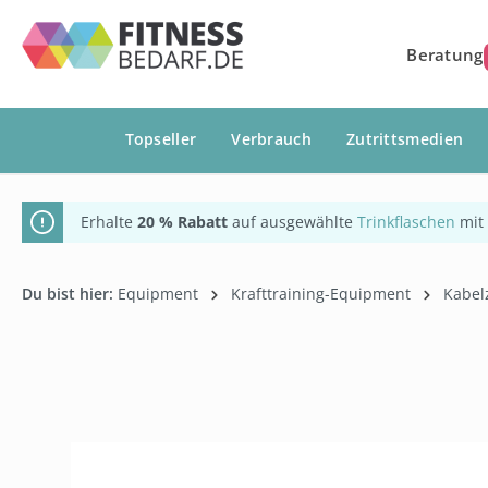
springen
Zur Hauptnavigation springen
Beratung
Topseller
Verbrauch
Zutrittsmedien
Erhalte
20 % Rabatt
auf ausgewählte
Trinkflaschen
mit
Du bist hier:
Equipment
Krafttraining-Equipment
Kabel
Bildergalerie überspringen