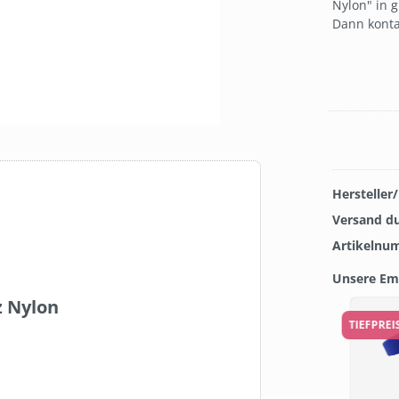
Nylon" in g
Dann konta
Hersteller
Versand d
Artikelnu
Unsere Em
z Nylon
Produkt
TIEFPRE