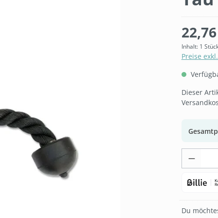
22,76
Inhalt:
1 Stüc
Preise exkl
Verfügbar
Dieser Art
Versandkos
Gesamtp
Produk
Du möchtes