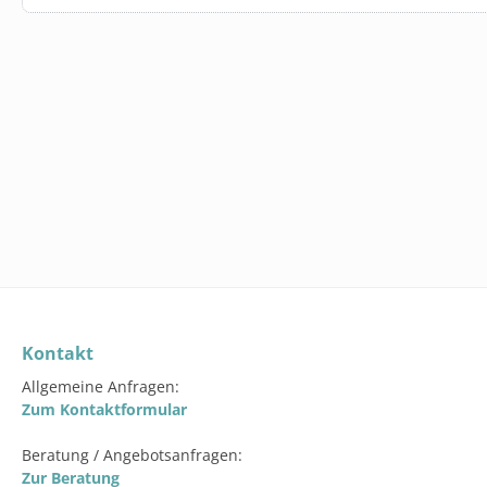
FBV1003
DERBE FRES
GETRÄNKEK
5L KANISTER
19,95 €*
In den 
Kontakt
Allgemeine Anfragen:
Zum Kontaktformular
Beratung / Angebotsanfragen:
Zur Beratung