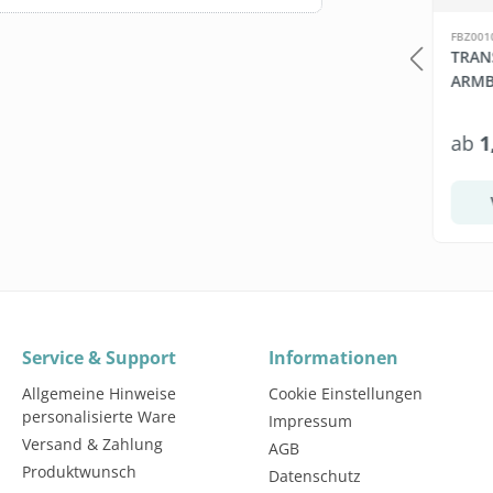
SW10035.254
FBZ001
H
TRINKFLASCHE BULB B1-
TRAN
ONZENTRAT
GREEN AUS ZUCKERROHR
ARMB
 1:65
5 Liter
ab
1,79 €*
ab
1
(3,99 €* / 1 Liter)
Warenkorb
Variante wählen
Service & Support
Informationen
Allgemeine Hinweise
Cookie Einstellungen
personalisierte Ware
Impressum
Versand & Zahlung
AGB
Produktwunsch
Datenschutz