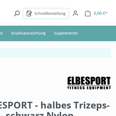
0,00 €*
Schnellbestellung
nt
Studioausstattung
Supplements
SPORT - halbes Trizeps-
 - schwarz Nylon