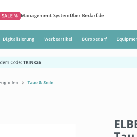
Management System
Über Bedarf.de
SALE %
Digitalisierung
Werbeartikel
Bürobedarf
Equipme
 dem Code:
TRINK26
zughilfen
Taue & Seile
ELBE
Tau