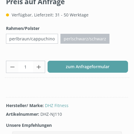
Preis auf Anfrage
Verfügbar, Lieferzeit: 31 - 50 Werktage
auswählen
Rahmen/Polster
perlbraun/cappuchino
perlschwarz/schwarz
Produkt Anzahl: Gib den gew
zum Anfrageformular
Hersteller/ Marke:
DHZ Fitness
Artikelnummer:
DHZ-NJ110
Unsere Empfehlungen