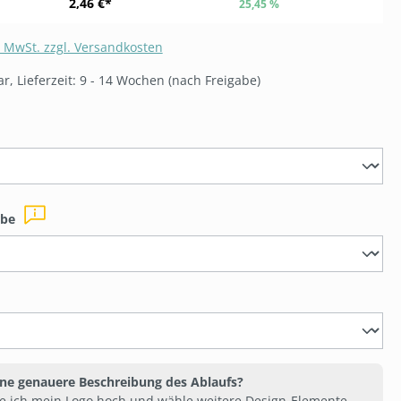
2,46 €*
25,45 %
. MwSt. zzgl. Versandkosten
r, Lieferzeit: 9 - 14 Wochen (nach Freigabe)
ählen
auswählen
rbe
swählen
ine genauere Beschreibung des Ablaufs?
e ich mein Logo hoch und wähle weitere Design-Elemente