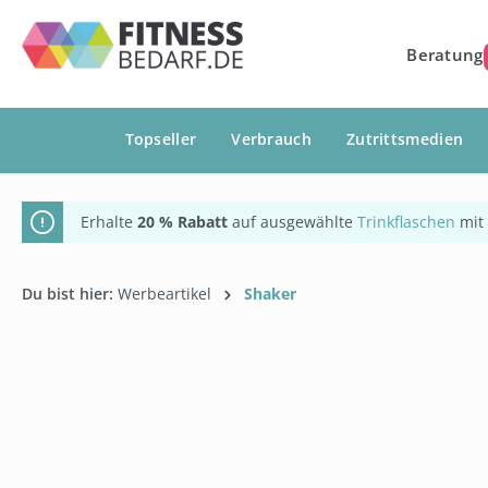
springen
Zur Hauptnavigation springen
Beratung
Topseller
Verbrauch
Zutrittsmedien
Erhalte
20 % Rabatt
auf ausgewählte
Trinkflaschen
mit
Du bist hier:
Werbeartikel
Shaker
Bildergalerie überspringen