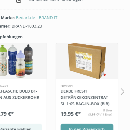
/ Marke:
Bedarf.de - BRAND IT
mmer:
BRAND-1003.23
pfehlungen
galerie überspringen
5.254
FBV1004
KFLASCHE BULB B1-
DERBE FRESH
N AUS ZUCKERROHR
GETRÄNKEKONZENTRAT
5L 1:65 BAG-IN-BOX (BIB)
5 Liter
,79 €*
19,95 €*
(3,99 €* / 1 Liter)
Variante wählen
In den Warenkorb