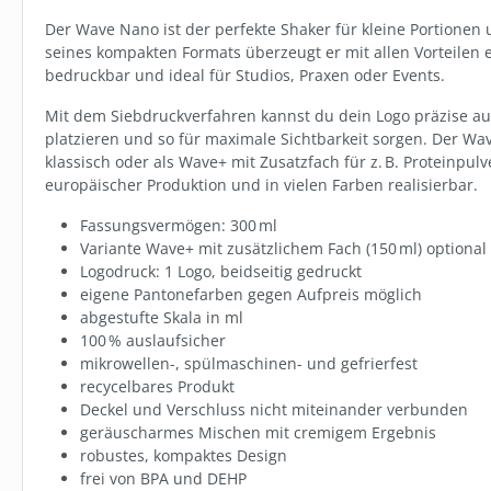
Der Wave Nano ist der perfekte Shaker für kleine Portione
seines kompakten Formats überzeugt er mit allen Vorteilen e
bedruckbar und ideal für Studios, Praxen oder Events.
Mit dem Siebdruckverfahren kannst du dein Logo präzise a
platzieren und so für maximale Sichtbarkeit sorgen. Der Wave
klassisch oder als Wave+ mit Zusatzfach für z. B. Proteinpulv
europäischer Produktion und in vielen Farben realisierbar.
Fassungsvermögen: 300 ml
Variante Wave+ mit zusätzlichem Fach (150 ml) optional
Logodruck: 1 Logo, beidseitig gedruckt
eigene Pantonefarben gegen Aufpreis möglich
abgestufte Skala in ml
100 % auslaufsicher
mikrowellen-, spülmaschinen- und gefrierfest
recycelbares Produkt
Deckel und Verschluss nicht miteinander verbunden
geräuscharmes Mischen mit cremigem Ergebnis
robustes, kompaktes Design
frei von BPA und DEHP