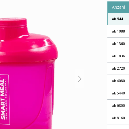
Anzahl
ab
544
ab
1088
ab
1360
ab
1836
ab
2720
ab
4080
ab
5440
ab
6800
ab
8160