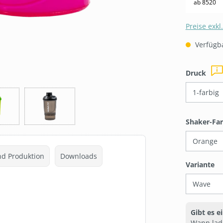
ab
8520
Preise exkl
Verfügba
ausw
Druck
Shaker-Fa
nd Produktion
Downloads
au
Variante
Gibt es e
Wann lad