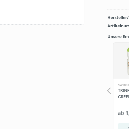
Hersteller
Artikelnu
Unsere Em
Produkt
TIE
15 %
SW111270.2
SW1003
DER
SET: REINIGUNGSSÄULE +
TRIN
 SPORT
6 ROLLEN WET WIPES
GREE
*
279,00 €*
ab
1
328,95 €*
te wählen
In den Warenkorb