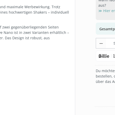
aus?
n und maximale Werbewirkung. Trotz
≫ Hier e
ines hochwertigen Shakers – individuell
uf zwei gegenüberliegenden Seiten
Gesamtp
 Nano ist in zwei Varianten erhältlich –
er. Das Design ist robust, aus
Produk
Du möchtes
bestellen, 
über das A