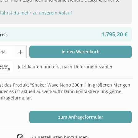
rfährst du mehr zu unserem Ablauf
1.795,20 €
reis
t Anzahl: Gib den gewünschten Wert ein 
In den Warenkorb
Jetzt kaufen und erst nach Lieferung bezahlen
t das Produkt "Shaker Wave Nano 300ml" in größeren Mengen
oder es ist aktuell ausverkauft? Dann kontaktiere uns gerne
nfrageformular.
zum Anfrageformular
Zu Bestelllisten hinzufügen