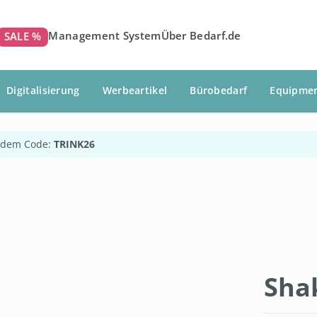
Management System
Über Bedarf.de
SALE %
Digitalisierung
Werbeartikel
Bürobedarf
Equipme
 dem Code:
TRINK26
Sha