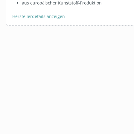
aus europäischer Kunststoff-Produktion
Herstellerdetails anzeigen
TIEFPREISGARAN
FBZ0010V1M.58
TRANSPON
ARMBÄNDER
ab
1,40 €
Varian