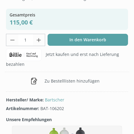
Gesamtpreis
115,00 €
Produkt Anzahl: Gib den gewünschten Wer
In den Warenkorb
Jetzt kaufen und erst nach Lieferung
bezahlen
Zu Bestelllisten hinzufügen
Hersteller/ Marke:
Bartscher
Artikelnummer:
BAT-106202
Unsere Empfehlungen
Produktgalerie überspringen