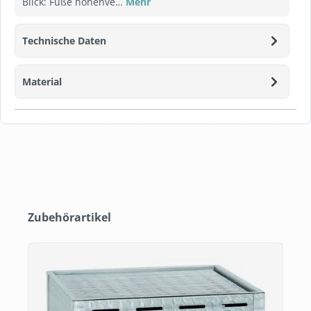
Blick: Füße höhenve…
Mehr
Technische Daten
Material
Produktgalerie überspringen
Zubehörartikel