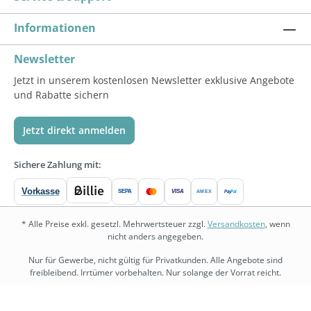
Informationen
Newsletter
Jetzt in unserem kostenlosen Newsletter exklusive Angebote
und Rabatte sichern
Jetzt direkt anmelden
Sichere Zahlung mit:
Vorkasse
SEPA
VISA
Pay
Pal
AMEX
* Alle Preise exkl. gesetzl. Mehrwertsteuer zzgl.
Versandkosten
, wenn
nicht anders angegeben.
Nur für Gewerbe, nicht gültig für Privatkunden. Alle Angebote sind
freibleibend. Irrtümer vorbehalten. Nur solange der Vorrat reicht.
bedarf.de
•
physio.bedarf.de
•
bedarf-management.de
•
shopware.bedarf.de