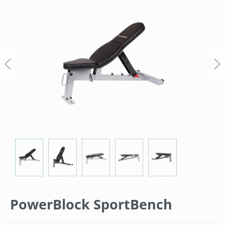
Bildergalerie überspringen
PowerBlock SportBench