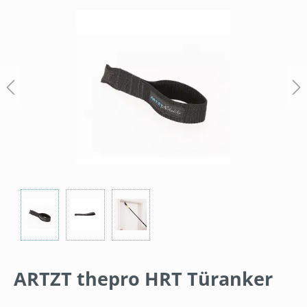
Bildergalerie überspringen
ARTZT thepro HRT Türanker