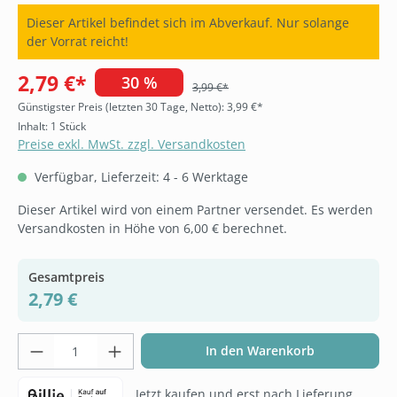
Dieser Artikel befindet sich im Abverkauf. Nur solange
der Vorrat reicht!
2,79 €*
30 %
3,99 €*
Günstigster Preis (letzten 30 Tage, Netto): 3,99 €*
Inhalt:
1 Stück
Preise exkl. MwSt. zzgl. Versandkosten
Verfügbar, Lieferzeit: 4 - 6 Werktage
Dieser Artikel wird von einem Partner versendet. Es werden
Versandkosten in Höhe von 6,00 € berechnet.
Gesamtpreis
2,79 €
Produkt Anzahl: Gib den gewünschten Wer
In den Warenkorb
Jetzt kaufen und erst nach Lieferung