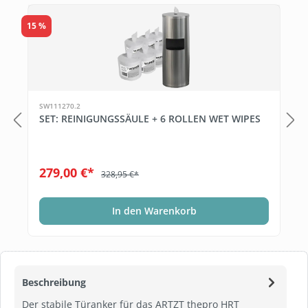
Produktgalerie überspringen
15 %
SW111270.2
SET: REINIGUNGSSÄULE + 6 ROLLEN WET WIPES
279,00 €*
328,95 €*
In den Warenkorb
Beschreibung
Der stabile Türanker für das ARTZT thepro HRT