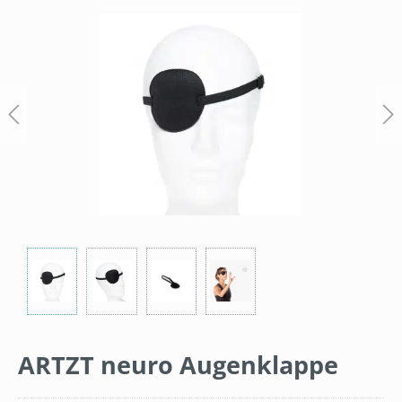
Bildergalerie überspringen
ARTZT neuro Augenklappe