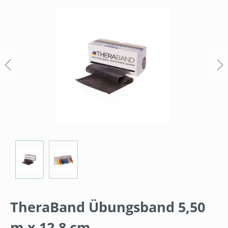
Bildergalerie überspringen
TheraBand Übungsband 5,50
m x 12,8 cm