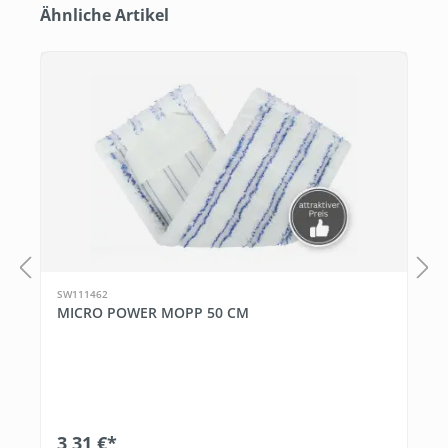
Produktgalerie überspringen
Ähnliche Artikel
SW111462
MICRO POWER MOPP 50 CM
3,31 €*