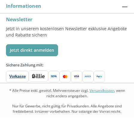
Informationen
Newsletter
Jetzt in unserem kostenlosen Newsletter exklusive Angebote
und Rabatte sichern
Jetzt direkt anmelden
Sichere Zahlung mit:
Vorkasse
SEPA
VISA
Pay
Pal
AMEX
* Alle Preise exkl. gesetzl. Mehrwertsteuer zzgl.
Versandkosten
, wenn
nicht anders angegeben.
Nur für Gewerbe, nicht gültig für Privatkunden. Alle Angebote sind
freibleibend. Irrtümer vorbehalten. Nur solange der Vorrat reicht.
bedarf.de
•
physio.bedarf.de
•
bedarf-management.de
•
shopware.bedarf.de